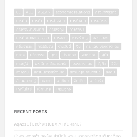
8E
AEC
ASEAN
economic relations
กรุงเทพธุรกิจ
การคิด
การค้า
การจ้างงาน
การทำงาน
การบริหาร
การพัฒนาประเทศ
การลงทุน
การศึกษา
การศึกษาและการสอน
การสอน
การเรียนรู้
คลังสมอง
คลื่นอารยะ
คอร์รัปชั่น
งานวันนี้
จีน
ดร.แดน มองต่างแดน
ธุรกิจ
นวัตกรรม
บุตร
ประชากิจ
ผลกระทบ
ผู้นำ
ภาวะผู้นำ
มหาวิทยาลัยฮาร์วาร์ด
มองต่างแดน
รัฐกิจ
วิจัย
สงคราม
สถาบันการสร้างชาติ
สภาปัญญาสมาพันธ์
สังคม
สังคมความรู้
อนาคต
อาเซียน
อินเดีย
ฮาร์วาร์ด
เทคโนโลยี
เป้าหมาย
เศรษฐกิจ
RECENT POSTS
ครูควรปรับอย่างไรในยุค AI ล้นหลาม?
ข้าพระพุทธเจ้า ขอน้อมสำนึกในพระมหากรุณาธิคุณอันหาที่สุด