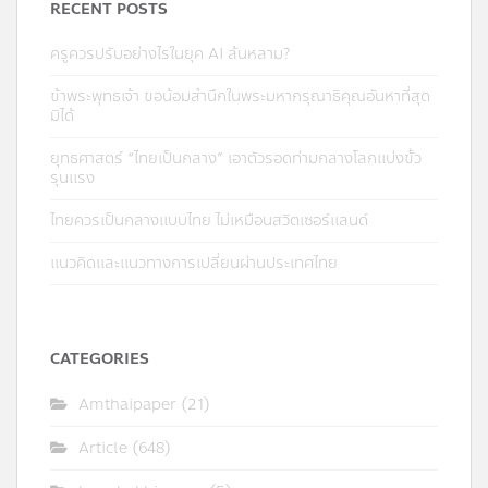
RECENT POSTS
ครูควรปรับอย่างไรในยุค AI ล้นหลาม?
ข้าพระพุทธเจ้า ขอน้อมสำนึกในพระมหากรุณาธิคุณอันหาที่สุด
มิได้
ยุทธศาสตร์ “ไทยเป็นกลาง” เอาตัวรอดท่ามกลางโลกแบ่งขั้ว
รุนแรง
ไทยควรเป็นกลางแบบไทย ไม่เหมือนสวิตเซอร์แลนด์
แนวคิดและแนวทางการเปลี่ยนผ่านประเทศไทย
CATEGORIES
Amthaipaper
(21)
Article
(648)