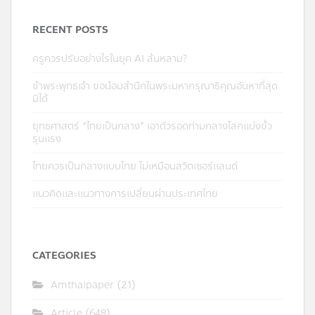
RECENT POSTS
ครูควรปรับอย่างไรในยุค AI ล้นหลาม?
ข้าพระพุทธเจ้า ขอน้อมสำนึกในพระมหากรุณาธิคุณอันหาที่สุด
มิได้
ยุทธศาสตร์ “ไทยเป็นกลาง” เอาตัวรอดท่ามกลางโลกแบ่งขั้ว
รุนแรง
ไทยควรเป็นกลางแบบไทย ไม่เหมือนสวิตเซอร์แลนด์
แนวคิดและแนวทางการเปลี่ยนผ่านประเทศไทย
CATEGORIES
Amthaipaper
(21)
Article
(648)