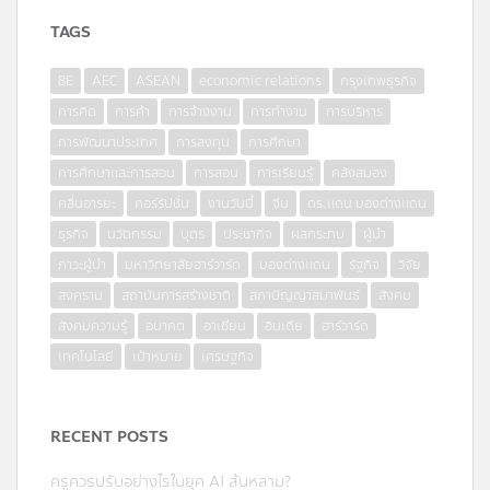
TAGS
8E
AEC
ASEAN
economic relations
กรุงเทพธุรกิจ
การคิด
การค้า
การจ้างงาน
การทำงาน
การบริหาร
การพัฒนาประเทศ
การลงทุน
การศึกษา
การศึกษาและการสอน
การสอน
การเรียนรู้
คลังสมอง
คลื่นอารยะ
คอร์รัปชั่น
งานวันนี้
จีน
ดร.แดน มองต่างแดน
ธุรกิจ
นวัตกรรม
บุตร
ประชากิจ
ผลกระทบ
ผู้นำ
ภาวะผู้นำ
มหาวิทยาลัยฮาร์วาร์ด
มองต่างแดน
รัฐกิจ
วิจัย
สงคราม
สถาบันการสร้างชาติ
สภาปัญญาสมาพันธ์
สังคม
สังคมความรู้
อนาคต
อาเซียน
อินเดีย
ฮาร์วาร์ด
เทคโนโลยี
เป้าหมาย
เศรษฐกิจ
RECENT POSTS
ครูควรปรับอย่างไรในยุค AI ล้นหลาม?