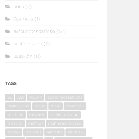
มติชน
(2)
รัฐสภาสาร
(1)
สะท้อนคิดจากฮาร์วาร์ด
(134)
แนวคิด ดร.แดน
(2)
แม่และเด็ก
(11)
TAGS
8E
AEC
ASEAN
economic relations
กรุงเทพธุรกิจ
การคิด
การค้า
การจ้างงาน
การทำงาน
การบริหาร
การพัฒนาประเทศ
การลงทุน
การศึกษา
การศึกษาและการสอน
การสอน
การเรียนรู้
คลังสมอง
คลื่นอารยะ