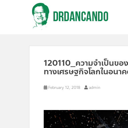
S
k
i
p
t
o
m
a
i
n
c
120110_ความจำเป็นของน
o
n
ทางเศรษฐกิจโลกในอนาค
t
e
n
February 12, 2018
admin
t