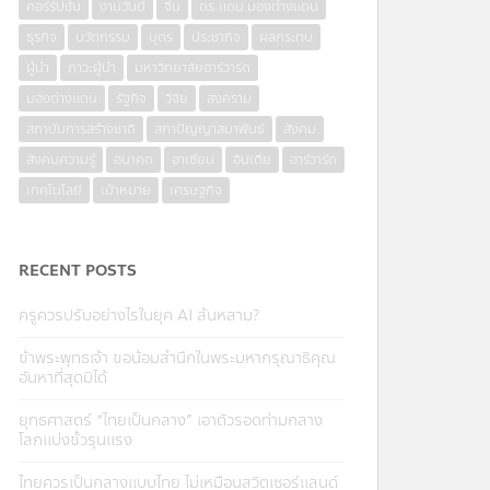
คอร์รัปชั่น
งานวันนี้
จีน
ดร.แดน มองต่างแดน
ธุรกิจ
นวัตกรรม
บุตร
ประชากิจ
ผลกระทบ
ผู้นำ
ภาวะผู้นำ
มหาวิทยาลัยฮาร์วาร์ด
มองต่างแดน
รัฐกิจ
วิจัย
สงคราม
สถาบันการสร้างชาติ
สภาปัญญาสมาพันธ์
สังคม
สังคมความรู้
อนาคต
อาเซียน
อินเดีย
ฮาร์วาร์ด
เทคโนโลยี
เป้าหมาย
เศรษฐกิจ
RECENT POSTS
ครูควรปรับอย่างไรในยุค AI ล้นหลาม?
ข้าพระพุทธเจ้า ขอน้อมสำนึกในพระมหากรุณาธิคุณ
อันหาที่สุดมิได้
ยุทธศาสตร์ “ไทยเป็นกลาง” เอาตัวรอดท่ามกลาง
โลกแบ่งขั้วรุนแรง
ไทยควรเป็นกลางแบบไทย ไม่เหมือนสวิตเซอร์แลนด์