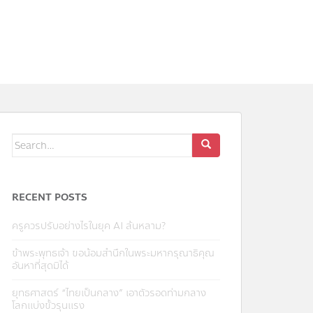
Search
for:
RECENT POSTS
ครูควรปรับอย่างไรในยุค AI ล้นหลาม?
ข้าพระพุทธเจ้า ขอน้อมสำนึกในพระมหากรุณาธิคุณ
อันหาที่สุดมิได้
ยุทธศาสตร์ “ไทยเป็นกลาง” เอาตัวรอดท่ามกลาง
โลกแบ่งขั้วรุนแรง