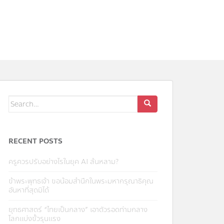
RECENT POSTS
ครูควรปรับอย่างไรในยุค AI ล้นหลาม?
ข้าพระพุทธเจ้า ขอน้อมสำนึกในพระมหากรุณาธิคุณ
อันหาที่สุดมิได้
ยุทธศาสตร์ “ไทยเป็นกลาง” เอาตัวรอดท่ามกลาง
โลกแบ่งขั้วรุนแรง