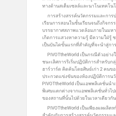
ทางด้านสเต็มเซลล์และนาโนเทคโนโล
การสร้างสรรค์นวัตกรรมและการบ่มเ
เรียนการสอนในชั้นเรียนจนถึงกิจกร
บรรยากาศสภาพแวดล้อมภายในมหาวิทยา
เกิดการแสวงหาความรู้ มีความใฝ่รู้
เป็นบันไดขั้นแรกที่สำคัญที่จะนำสู่
PIVOTtheWorld เป็นกรณีตัวอย่างในเรื
ชนะเลิศการริเริ่มปฏิบัติการสำหรับกล
ฮาร์วาร์ด คิดค้นโดยศิษย์เก่า 2 คนของ
ประกวดแข่งขันของห้องปฏิบัติการนวั
PIVOTtheWorld เป็นแอพพลิเคชั่นนำเท
พิเศษแตกต่างจากแอพพลิเคชั่นทั่วไป
ของสถานที่นั้นไปด้วยในเวลาเดียวกันผ
PIVOTtheWorld เป็นเพียงผลผลิตหนึ
สำคัญกับการสร้างสรรค์นวัตกรรมแ