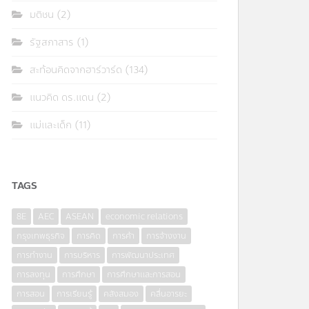
มติชน
(2)
รัฐสภาสาร
(1)
สะท้อนคิดจากฮาร์วาร์ด
(134)
แนวคิด ดร.แดน
(2)
แม่และเด็ก
(11)
TAGS
8E
AEC
ASEAN
economic relations
กรุงเทพธุรกิจ
การคิด
การค้า
การจ้างงาน
การทำงาน
การบริหาร
การพัฒนาประเทศ
การลงทุน
การศึกษา
การศึกษาและการสอน
การสอน
การเรียนรู้
คลังสมอง
คลื่นอารยะ