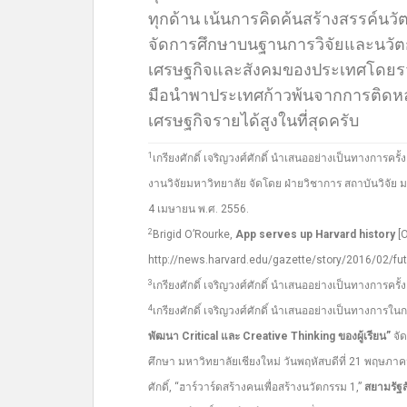
ทุกด้าน เน้นการคิดค้นสร้างสรรค์น
จัดการศึกษาบนฐานการวิจัยและนวัตก
เศรษฐกิจและสังคมของประเทศโดยรวม
มือนำพาประเทศก้าวพ้นจากการติดหล่
เศรษฐกิจรายได้สูงในที่สุดครับ
1
เกรียงศักดิ์ เจริญวงศ์ศักดิ์ นำเสนออย่างเป็นทางการค
งานวิจัยมหาวิทยาลัย จัดโดย ฝ่ายวิชาการ สถาบันวิจัย มห
4 เมษายน พ.ศ. 2556.
2
Brigid O’Rourke,
App serves up Harvard history
[O
http://news.harvard.edu/gazette/story/2016/02/futur
3
เกรียงศักดิ์ เจริญวงศ์ศักดิ์ นำเสนออย่างเป็นทางการค
4
เกรียงศักดิ์ เจริญวงศ์ศักดิ์ นำเสนออย่างเป็นทางการใ
พัฒนา Critical และ Creative Thinking ของผู้เรียน”
จั
ศึกษา มหาวิทยาลัยเชียงใหม่ วันพฤหัสบดีที่ 21 พฤษภาค
ศักดิ์, “ฮาร์วาร์ดสร้างคนเพื่อสร้างนวัตกรรม 1,”
สยามรัฐส