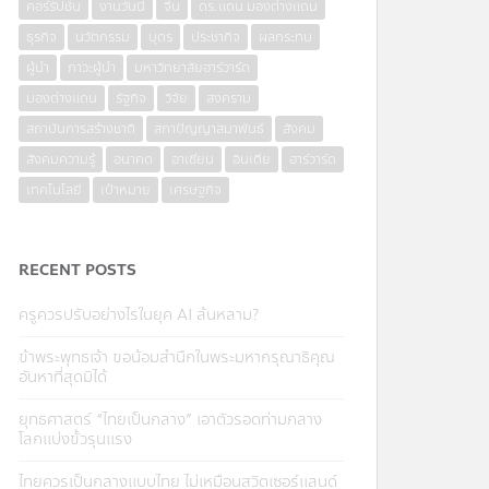
คอร์รัปชั่น
งานวันนี้
จีน
ดร.แดน มองต่างแดน
ธุรกิจ
นวัตกรรม
บุตร
ประชากิจ
ผลกระทบ
ผู้นำ
ภาวะผู้นำ
มหาวิทยาลัยฮาร์วาร์ด
มองต่างแดน
รัฐกิจ
วิจัย
สงคราม
สถาบันการสร้างชาติ
สภาปัญญาสมาพันธ์
สังคม
สังคมความรู้
อนาคต
อาเซียน
อินเดีย
ฮาร์วาร์ด
เทคโนโลยี
เป้าหมาย
เศรษฐกิจ
RECENT POSTS
ครูควรปรับอย่างไรในยุค AI ล้นหลาม?
ข้าพระพุทธเจ้า ขอน้อมสำนึกในพระมหากรุณาธิคุณ
อันหาที่สุดมิได้
ยุทธศาสตร์ “ไทยเป็นกลาง” เอาตัวรอดท่ามกลาง
โลกแบ่งขั้วรุนแรง
ไทยควรเป็นกลางแบบไทย ไม่เหมือนสวิตเซอร์แลนด์