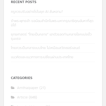
RECENT POSTS
ครูควรปรับอย่างไรในยุค AI ล้นหลาม?
ข้าพระพุทธเจ้า ขอน้อมสำนึกในพระมหากรุณาธิคุณอันหาที่สุด
มิได้
ยุทธศาสตร์ “ไทยเป็นกลาง” เอาตัวรอดท่ามกลางโลกแบ่งขั้ว
รุนแรง
ไทยควรเป็นกลางแบบไทย ไม่เหมือนสวิตเซอร์แลนด์
แนวคิดและแนวทางการเปลี่ยนผ่านประเทศไทย
CATEGORIES
Amthaipaper
(21)
Article
(648)