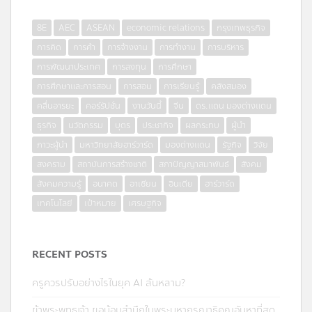
8E
AEC
ASEAN
economic relations
กรุงเทพธุรกิจ
การคิด
การค้า
การจ้างงาน
การทำงาน
การบริหาร
การพัฒนาประเทศ
การลงทุน
การศึกษา
การศึกษาและการสอน
การสอน
การเรียนรู้
คลังสมอง
คลื่นอารยะ
คอร์รัปชั่น
งานวันนี้
จีน
ดร.แดน มองต่างแดน
ธุรกิจ
นวัตกรรม
บุตร
ประชากิจ
ผลกระทบ
ผู้นำ
ภาวะผู้นำ
มหาวิทยาลัยฮาร์วาร์ด
มองต่างแดน
รัฐกิจ
วิจัย
สงคราม
สถาบันการสร้างชาติ
สภาปัญญาสมาพันธ์
สังคม
สังคมความรู้
อนาคต
อาเซียน
อินเดีย
ฮาร์วาร์ด
เทคโนโลยี
เป้าหมาย
เศรษฐกิจ
RECENT POSTS
ครูควรปรับอย่างไรในยุค AI ล้นหลาม?
ข้าพระพุทธเจ้า ขอน้อมสำนึกในพระมหากรุณาธิคุณอันหาที่สุด