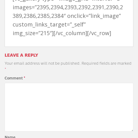
images=”2395,2394,2393,2392,2391,2390,2
389,2386,2385,2384″ onclick=”link_image”
custom_links_target=”_self”
img_size=”215″][/vc_column][/vc_row]
LEAVE A REPLY
Your email address will not be published.
Required fields are marked
*
Comment
*
Name