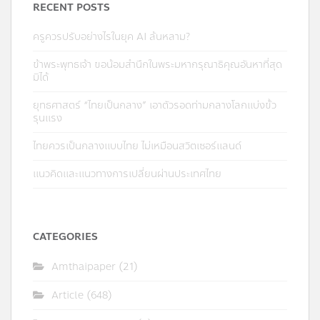
RECENT POSTS
ครูควรปรับอย่างไรในยุค AI ล้นหลาม?
ข้าพระพุทธเจ้า ขอน้อมสำนึกในพระมหากรุณาธิคุณอันหาที่สุด
มิได้
ยุทธศาสตร์ “ไทยเป็นกลาง” เอาตัวรอดท่ามกลางโลกแบ่งขั้ว
รุนแรง
ไทยควรเป็นกลางแบบไทย ไม่เหมือนสวิตเซอร์แลนด์
แนวคิดและแนวทางการเปลี่ยนผ่านประเทศไทย
CATEGORIES
Amthaipaper
(21)
Article
(648)