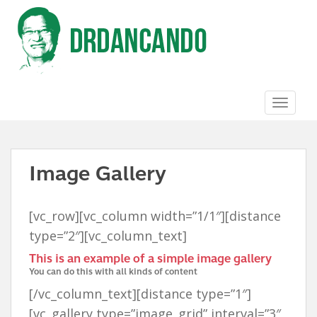
S
k
i
p
t
o
m
a
TOGGL
i
n
c
o
Image Gallery
n
t
e
n
[vc_row][vc_column width=”1/1″][distance
t
type=”2″][vc_column_text]
This is an example of a simple image gallery
You can do this with all kinds of content
[/vc_column_text][distance type=”1″]
[vc_gallery type=”image_grid” interval=”3″