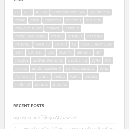
8E
AEC
ASEAN
economic relations
กรุงเทพธุรกิจ
การคิด
การค้า
การจ้างงาน
การทำงาน
การบริหาร
การพัฒนาประเทศ
การลงทุน
การศึกษา
การศึกษาและการสอน
การสอน
การเรียนรู้
คลังสมอง
คลื่นอารยะ
คอร์รัปชั่น
งานวันนี้
จีน
ดร.แดน มองต่างแดน
ธุรกิจ
นวัตกรรม
บุตร
ประชากิจ
ผลกระทบ
ผู้นำ
ภาวะผู้นำ
มหาวิทยาลัยฮาร์วาร์ด
มองต่างแดน
รัฐกิจ
วิจัย
สงคราม
สถาบันการสร้างชาติ
สภาปัญญาสมาพันธ์
สังคม
สังคมความรู้
อนาคต
อาเซียน
อินเดีย
ฮาร์วาร์ด
เทคโนโลยี
เป้าหมาย
เศรษฐกิจ
RECENT POSTS
ครูควรปรับอย่างไรในยุค AI ล้นหลาม?
ข้าพระพุทธเจ้า ขอน้อมสำนึกในพระมหากรุณาธิคุณอันหาที่สุด