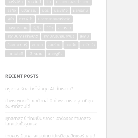
คอร์รัปชั่น
งานวันนี้
จีน
ดร.แดน มองต่างแดน
ธุรกิจ
นวัตกรรม
บุตร
ประชากิจ
ผลกระทบ
ผู้นำ
ภาวะผู้นำ
มหาวิทยาลัยฮาร์วาร์ด
มองต่างแดน
รัฐกิจ
วิจัย
สงคราม
สถาบันการสร้างชาติ
สภาปัญญาสมาพันธ์
สังคม
สังคมความรู้
อนาคต
อาเซียน
อินเดีย
ฮาร์วาร์ด
เทคโนโลยี
เป้าหมาย
เศรษฐกิจ
RECENT POSTS
ครูควรปรับอย่างไรในยุค AI ล้นหลาม?
ข้าพระพุทธเจ้า ขอน้อมสำนึกในพระมหากรุณาธิคุณ
อันหาที่สุดมิได้
ยุทธศาสตร์ “ไทยเป็นกลาง” เอาตัวรอดท่ามกลาง
โลกแบ่งขั้วรุนแรง
ไทยควรเป็นกลางแบบไทย ไม่เหมือนสวิตเซอร์แลนด์