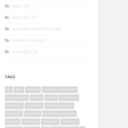
มติชน
(2)
รัฐสภาสาร
(1)
สะท้อนคิดจากฮาร์วาร์ด
(134)
แนวคิด ดร.แดน
(2)
แม่และเด็ก
(11)
TAGS
8E
AEC
ASEAN
economic relations
กรุงเทพธุรกิจ
การคิด
การค้า
การจ้างงาน
การทำงาน
การบริหาร
การพัฒนาประเทศ
การลงทุน
การศึกษา
การศึกษาและการสอน
การสอน
การเรียนรู้
คลังสมอง
คลื่นอารยะ