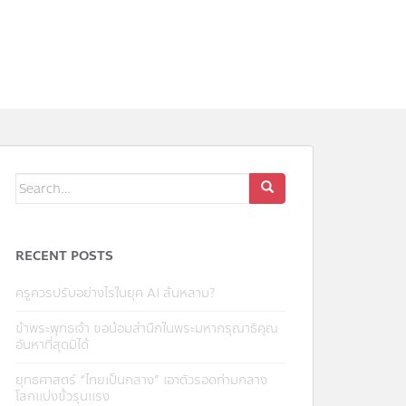
Search
for:
RECENT POSTS
ครูควรปรับอย่างไรในยุค AI ล้นหลาม?
ข้าพระพุทธเจ้า ขอน้อมสำนึกในพระมหากรุณาธิคุณ
อันหาที่สุดมิได้
ยุทธศาสตร์ “ไทยเป็นกลาง” เอาตัวรอดท่ามกลาง
โลกแบ่งขั้วรุนแรง