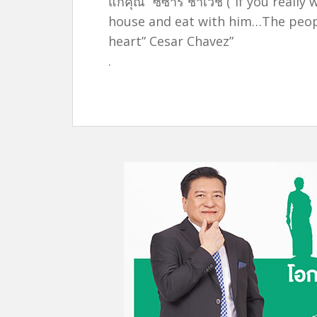
แก่คุณ” ซีซาร์ ชาเวช (“If you reall
house and eat with him…The peopl
heart” Cesar Chavez”
.