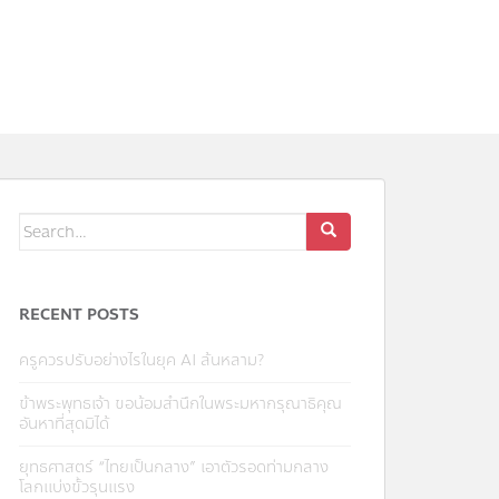
RECENT POSTS
ครูควรปรับอย่างไรในยุค AI ล้นหลาม?
ข้าพระพุทธเจ้า ขอน้อมสำนึกในพระมหากรุณาธิคุณ
อันหาที่สุดมิได้
ยุทธศาสตร์ “ไทยเป็นกลาง” เอาตัวรอดท่ามกลาง
โลกแบ่งขั้วรุนแรง