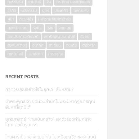
คอร์รัปชั่น
งานวันนี้
จีน
ดร.แดน มองต่างแดน
ธุรกิจ
นวัตกรรม
บุตร
ประชากิจ
ผลกระทบ
ผู้นำ
ภาวะผู้นำ
มหาวิทยาลัยฮาร์วาร์ด
มองต่างแดน
รัฐกิจ
วิจัย
สงคราม
สถาบันการสร้างชาติ
สภาปัญญาสมาพันธ์
สังคม
สังคมความรู้
อนาคต
อาเซียน
อินเดีย
ฮาร์วาร์ด
เทคโนโลยี
เป้าหมาย
เศรษฐกิจ
RECENT POSTS
ครูควรปรับอย่างไรในยุค AI ล้นหลาม?
ข้าพระพุทธเจ้า ขอน้อมสำนึกในพระมหากรุณาธิคุณ
อันหาที่สุดมิได้
ยุทธศาสตร์ “ไทยเป็นกลาง” เอาตัวรอดท่ามกลาง
โลกแบ่งขั้วรุนแรง
ไทยควรเป็นกลางแบบไทย ไม่เหมือนสวิตเซอร์แลนด์