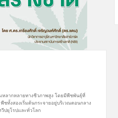
มหลากหลายทางชีวภาพสูง โดยมีพืชพันธุ์ที่
ชทั้งสองเริ่มต้นกระจายอยู่บริเวณตอนกลาง
วีปยุโรปและทั่วโลก