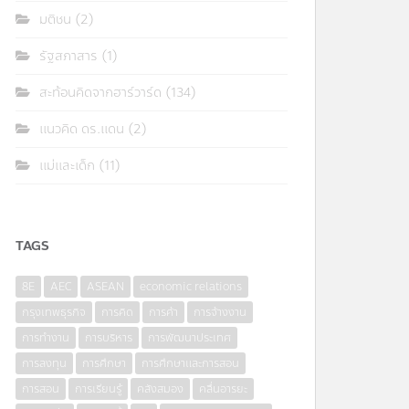
มติชน
(2)
รัฐสภาสาร
(1)
สะท้อนคิดจากฮาร์วาร์ด
(134)
แนวคิด ดร.แดน
(2)
แม่และเด็ก
(11)
TAGS
8E
AEC
ASEAN
economic relations
กรุงเทพธุรกิจ
การคิด
การค้า
การจ้างงาน
การทำงาน
การบริหาร
การพัฒนาประเทศ
การลงทุน
การศึกษา
การศึกษาและการสอน
การสอน
การเรียนรู้
คลังสมอง
คลื่นอารยะ