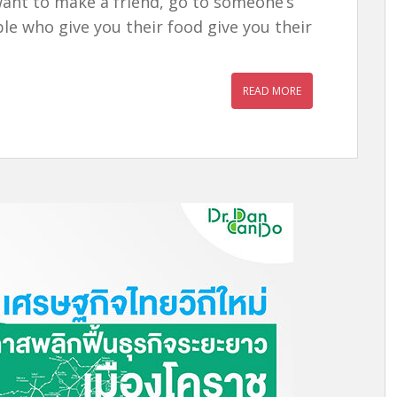
y want to make a friend, go to someone’s
e who give you their food give you their
READ MORE