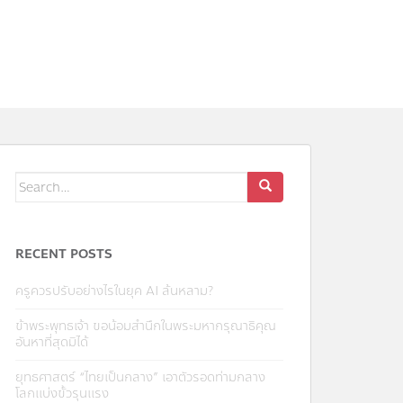
Search
for:
RECENT POSTS
ครูควรปรับอย่างไรในยุค AI ล้นหลาม?
ข้าพระพุทธเจ้า ขอน้อมสำนึกในพระมหากรุณาธิคุณ
อันหาที่สุดมิได้
ยุทธศาสตร์ “ไทยเป็นกลาง” เอาตัวรอดท่ามกลาง
โลกแบ่งขั้วรุนแรง