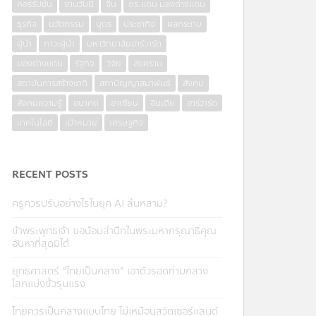
คอร์รัปชั่น
งานวันนี้
จีน
ดร.แดน มองต่างแดน
ธุรกิจ
นวัตกรรม
บุตร
ประชากิจ
ผลกระทบ
ผู้นำ
ภาวะผู้นำ
มหาวิทยาลัยฮาร์วาร์ด
มองต่างแดน
รัฐกิจ
วิจัย
สงคราม
สถาบันการสร้างชาติ
สภาปัญญาสมาพันธ์
สังคม
สังคมความรู้
อนาคต
อาเซียน
อินเดีย
ฮาร์วาร์ด
เทคโนโลยี
เป้าหมาย
เศรษฐกิจ
RECENT POSTS
ครูควรปรับอย่างไรในยุค AI ล้นหลาม?
ข้าพระพุทธเจ้า ขอน้อมสำนึกในพระมหากรุณาธิคุณ
อันหาที่สุดมิได้
ยุทธศาสตร์ “ไทยเป็นกลาง” เอาตัวรอดท่ามกลาง
โลกแบ่งขั้วรุนแรง
ไทยควรเป็นกลางแบบไทย ไม่เหมือนสวิตเซอร์แลนด์