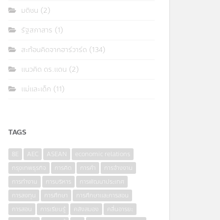
มติชน
(2)
รัฐสภาสาร
(1)
สะท้อนคิดจากฮาร์วาร์ด
(134)
แนวคิด ดร.แดน
(2)
แม่และเด็ก
(11)
TAGS
8E
AEC
ASEAN
economic relations
กรุงเทพธุรกิจ
การคิด
การค้า
การจ้างงาน
การทำงาน
การบริหาร
การพัฒนาประเทศ
การลงทุน
การศึกษา
การศึกษาและการสอน
การสอน
การเรียนรู้
คลังสมอง
คลื่นอารยะ