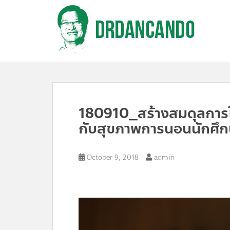
S
k
i
p
t
o
m
a
i
n
c
180910_สร้างสมดุลการใช
o
n
กับสุขภาพการนอนนักศึก
t
e
n
October 9, 2018
admin
t