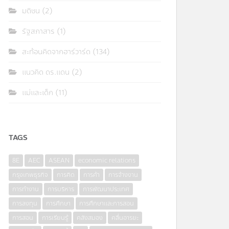
มติชน
(2)
รัฐสภาสาร
(1)
สะท้อนคิดจากฮาร์วาร์ด
(134)
แนวคิด ดร.แดน
(2)
แม่และเด็ก
(11)
TAGS
8E
AEC
ASEAN
economic relations
กรุงเทพธุรกิจ
การคิด
การค้า
การจ้างงาน
การทำงาน
การบริหาร
การพัฒนาประเทศ
การลงทุน
การศึกษา
การศึกษาและการสอน
การสอน
การเรียนรู้
คลังสมอง
คลื่นอารยะ