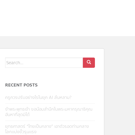
Search
for:
RECENT POSTS
ครูควรปรับอย่างไรในยุค AI ล้นหลาม?
ข้าพระพุทธเจ้า ขอน้อมสำนึกในพระมหากรุณาธิคุณ
อันหาที่สุดมิได้
ยุทธศาสตร์ “ไทยเป็นกลาง” เอาตัวรอดท่ามกลาง
โลกแบ่งขั้วรุนแรง