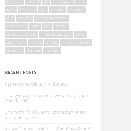
คอร์รัปชั่น
งานวันนี้
จีน
ดร.แดน มองต่างแดน
ธุรกิจ
นวัตกรรม
บุตร
ประชากิจ
ผลกระทบ
ผู้นำ
ภาวะผู้นำ
มหาวิทยาลัยฮาร์วาร์ด
มองต่างแดน
รัฐกิจ
วิจัย
สงคราม
สถาบันการสร้างชาติ
สภาปัญญาสมาพันธ์
สังคม
สังคมความรู้
อนาคต
อาเซียน
อินเดีย
ฮาร์วาร์ด
เทคโนโลยี
เป้าหมาย
เศรษฐกิจ
RECENT POSTS
ครูควรปรับอย่างไรในยุค AI ล้นหลาม?
ข้าพระพุทธเจ้า ขอน้อมสำนึกในพระมหากรุณาธิคุณ
อันหาที่สุดมิได้
ยุทธศาสตร์ “ไทยเป็นกลาง” เอาตัวรอดท่ามกลาง
โลกแบ่งขั้วรุนแรง
ไทยควรเป็นกลางแบบไทย ไม่เหมือนสวิตเซอร์แลนด์