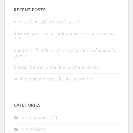
RECENT POSTS
ครูควรปรับอย่างไรในยุค AI ล้นหลาม?
ข้าพระพุทธเจ้า ขอน้อมสำนึกในพระมหากรุณาธิคุณอันหาที่สุด
มิได้
ยุทธศาสตร์ “ไทยเป็นกลาง” เอาตัวรอดท่ามกลางโลกแบ่งขั้ว
รุนแรง
ไทยควรเป็นกลางแบบไทย ไม่เหมือนสวิตเซอร์แลนด์
แนวคิดและแนวทางการเปลี่ยนผ่านประเทศไทย
CATEGORIES
Amthaipaper
(21)
Article
(648)