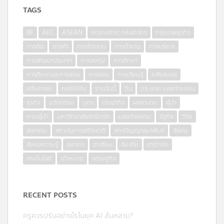
TAGS
8E
AEC
ASEAN
economic relations
กรุงเทพธุรกิจ
การคิด
การค้า
การจ้างงาน
การทำงาน
การบริหาร
การพัฒนาประเทศ
การลงทุน
การศึกษา
การศึกษาและการสอน
การสอน
การเรียนรู้
คลังสมอง
คลื่นอารยะ
คอร์รัปชั่น
งานวันนี้
จีน
ดร.แดน มองต่างแดน
ธุรกิจ
นวัตกรรม
บุตร
ประชากิจ
ผลกระทบ
ผู้นำ
ภาวะผู้นำ
มหาวิทยาลัยฮาร์วาร์ด
มองต่างแดน
รัฐกิจ
วิจัย
สงคราม
สถาบันการสร้างชาติ
สภาปัญญาสมาพันธ์
สังคม
สังคมความรู้
อนาคต
อาเซียน
อินเดีย
ฮาร์วาร์ด
เทคโนโลยี
เป้าหมาย
เศรษฐกิจ
RECENT POSTS
ครูควรปรับอย่างไรในยุค AI ล้นหลาม?