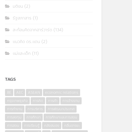
มติชน
(2)
รัฐสภาสาร
(1)
สะท้อนคิดจากฮาร์วาร์ด
(134)
แนวคิด ดร.แดน
(2)
แม่และเด็ก
(11)
TAGS
8E
AEC
ASEAN
economic relations
กรุงเทพธุรกิจ
การคิด
การค้า
การจ้างงาน
การทำงาน
การบริหาร
การพัฒนาประเทศ
การลงทุน
การศึกษา
การศึกษาและการสอน
การสอน
การเรียนรู้
คลังสมอง
คลื่นอารยะ