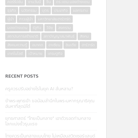
คอร์รัปชั่น
งานวันนี้
จีน
ดร.แดน มองต่างแดน
ธุรกิจ
นวัตกรรม
บุตร
ประชากิจ
ผลกระทบ
ผู้นำ
ภาวะผู้นำ
มหาวิทยาลัยฮาร์วาร์ด
มองต่างแดน
รัฐกิจ
วิจัย
สงคราม
สถาบันการสร้างชาติ
สภาปัญญาสมาพันธ์
สังคม
สังคมความรู้
อนาคต
อาเซียน
อินเดีย
ฮาร์วาร์ด
เทคโนโลยี
เป้าหมาย
เศรษฐกิจ
RECENT POSTS
ครูควรปรับอย่างไรในยุค AI ล้นหลาม?
ข้าพระพุทธเจ้า ขอน้อมสำนึกในพระมหากรุณาธิคุณ
อันหาที่สุดมิได้
ยุทธศาสตร์ “ไทยเป็นกลาง” เอาตัวรอดท่ามกลาง
โลกแบ่งขั้วรุนแรง
ไทยควรเป็นกลางแบบไทย ไม่เหมือนสวิตเซอร์แลนด์