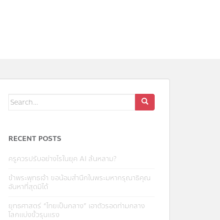
Search
for:
RECENT POSTS
ครูควรปรับอย่างไรในยุค AI ล้นหลาม?
ข้าพระพุทธเจ้า ขอน้อมสำนึกในพระมหากรุณาธิคุณ
อันหาที่สุดมิได้
ยุทธศาสตร์ “ไทยเป็นกลาง” เอาตัวรอดท่ามกลาง
โลกแบ่งขั้วรุนแรง